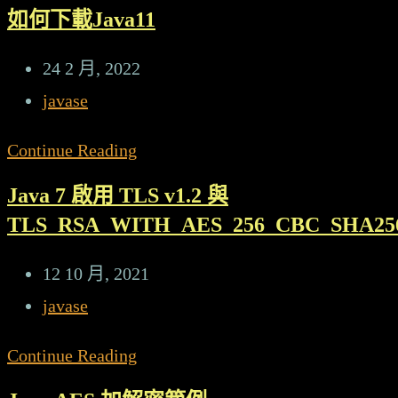
載
如何下載Java11
OpenJdk
Post
24 2 月, 2022
published:
Post
javase
category:
如
Continue Reading
何
Java 7 啟用 TLS v1.2 與
下
TLS_RSA_WITH_AES_256_CBC_SHA25
載
Post
12 10 月, 2021
Java11
published:
Post
javase
category:
Java
Continue Reading
7