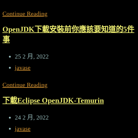
category:
的
設
Continue Reading
記
定
OpenJDK下載安裝前你應該要知道的5件
憶
Eclipse
事
體
JVM
Post
25 2 月, 2022
執
published:
Post
javase
行
category:
時
OpenJDK
Continue Reading
的
下
下載Eclipse OpenJDK-Temurin
記
載
憶
Post
24 2 月, 2022
安
體
published:
Post
javase
裝