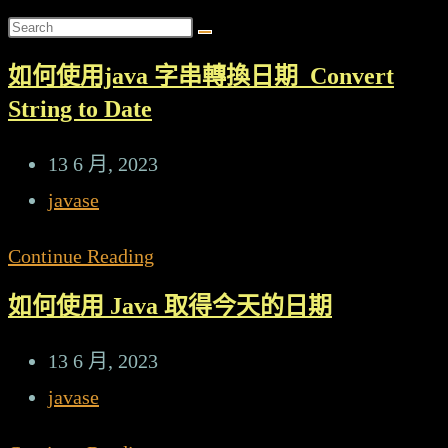
search
如何使用java 字串轉換日期 Convert
String to Date
Post
13 6 月, 2023
published:
Post
javase
category:
如
Continue Reading
何
如何使用 Java 取得今天的日期
使
Post
13 6 月, 2023
用
published:
Post
javase
java 字
category:
串