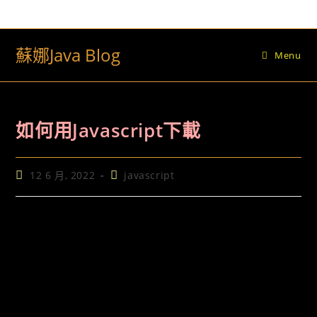
Skip
to
content
蘇娜Java Blog
Menu
如何用Javascript下載
Post
Post
12 6 月, 2022
javascript
published:
category: