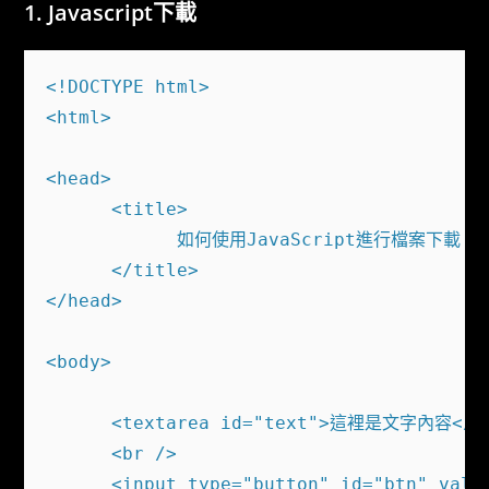
Javascript下載
<!DOCTYPE html>

<html>

<head>

      <title>

            如何使用JavaScript進行檔案下載

      </title>

</head>

<body>

      <textarea id="text">這裡是文字內容</te
      <br />

      <input type="button" id="btn" value