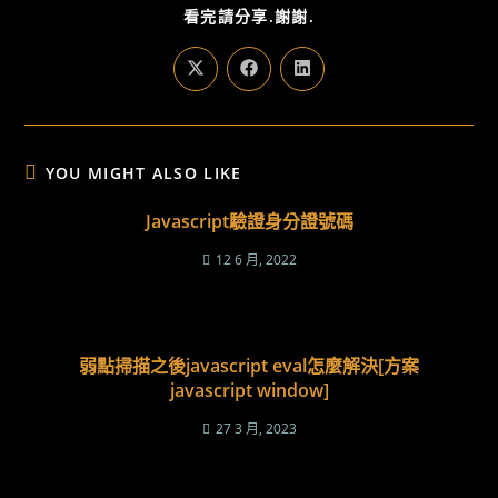
SHARE
看完請分享.謝謝.
THIS
CONTENT
Opens
Opens
Opens
in
in
in
a
a
a
new
new
new
window
window
window
YOU MIGHT ALSO LIKE
Javascript驗證身分證號碼
12 6 月, 2022
弱點掃描之後javascript eval怎麼解決[方案
javascript window]
27 3 月, 2023