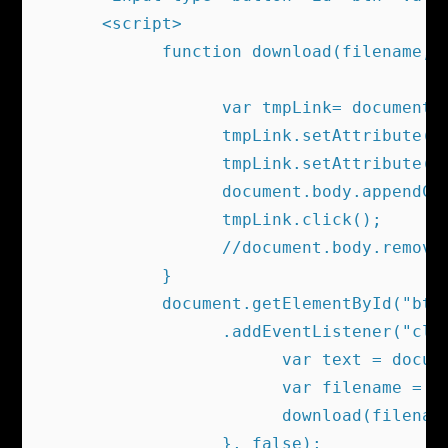
      <script>

            function download(filename, i
                  var tmpLink= document.c
                  tmpLink.setAttribute('
                  tmpLink.setAttribute('d
                  document.body.appendChi
                  tmpLink.click();

                  //document.body.removeC
            }

            document.getElementById("btn"
                  .addEventListener("clic
                        var text = docume
                        var filename = "f
                        download(filename
                  }, false);
