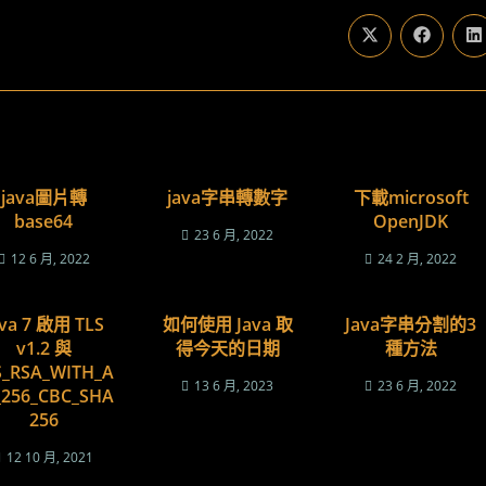
Opens
Opens
O
in
in
i
a
a
a
new
new
n
window
window
w
java圖片轉
java字串轉數字
下載microsoft
base64
OpenJDK
23 6 月, 2022
12 6 月, 2022
24 2 月, 2022
ava 7 啟用 TLS
如何使用 Java 取
Java字串分割的3
v1.2 與
得今天的日期
種方法
S_RSA_WITH_A
13 6 月, 2023
23 6 月, 2022
_256_CBC_SHA
256
12 10 月, 2021