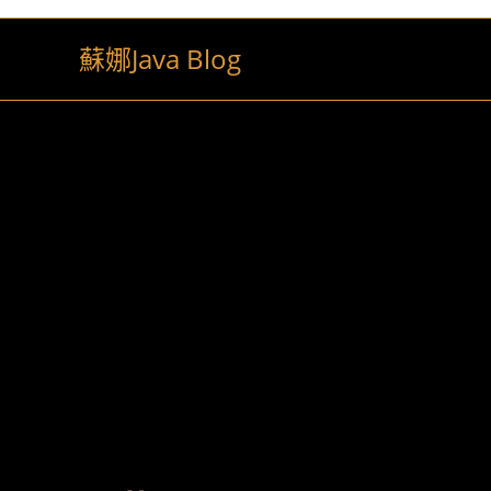
Skip
to
蘇娜Java Blog
content