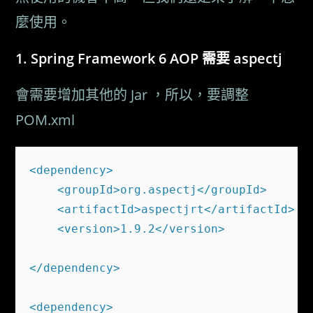
麼使用。
Spring Framework 6 AOP 需要 aspectj
會需要增加其他的 Jar ，所以，要調整
POM.xml
<dependency>

    <groupId>org.aspectj</groupId>

    <artifactId>aspectjrt</artifactId>

    <version>1.9.2</version>

</dependency>

<dependency>
