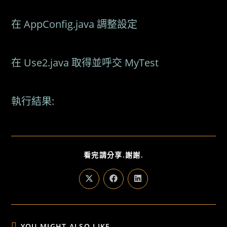
在 AppConfig.java 調整設定
在 Use2.java 取得並呼交 MyTest
執行結果:
SHARE
看完請分享.謝謝.
THIS
CONTENT
Opens
Opens
Opens
in
in
in
a
a
a
new
new
new
window
window
window
YOU MIGHT ALSO LIKE