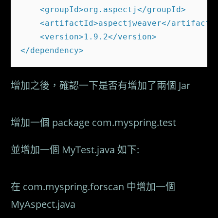
    <groupId>org.aspectj</groupId>

    <artifactId>aspectjweaver</artifactId
    <version>1.9.2</version>

增加之後，確認一下是否有增加了兩個 Jar
增加一個 package com.myspring.test
並增加一個 MyTest.java 如下:
在 com.myspring.forscan 中增加一個
MyAspect.java