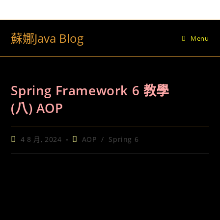
Skip
to
content
蘇娜Java Blog
Menu
Spring Framework 6 教學
(八) AOP
Post
Post
4 8 月, 2024
AOP
/
Spring 6
published:
category: