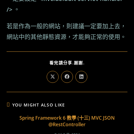
/>
。
若是作為一般的網站，則建議一定要加上去，
網站中的其他靜態資源，才能夠正常的使用。
SHARE
看完請分享.謝謝.
THIS
CONTENT
Opens
Opens
Opens
in
in
in
a
a
a
new
new
new
window
window
window
YOU MIGHT ALSO LIKE
Spring Framework 6 教學 (十三) MVC JSON
@RestController