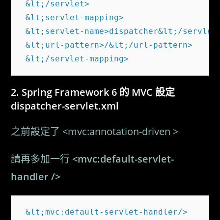
 &lt;/servlet>

 &lt;servlet-mapping>

 &lt;servlet-name>dispatcher&lt;/servlet-
 &lt;url-pattern>/&lt;/url-pattern>

Spring Framework 6 的 MVC 設定
dispatcher-servlet.xml
之前設定了 <mvc:annotation-driven >
請再多加一行
<mvc:default-servlet-
handler />
 &lt;mvc:default-servlet-handler/>  
