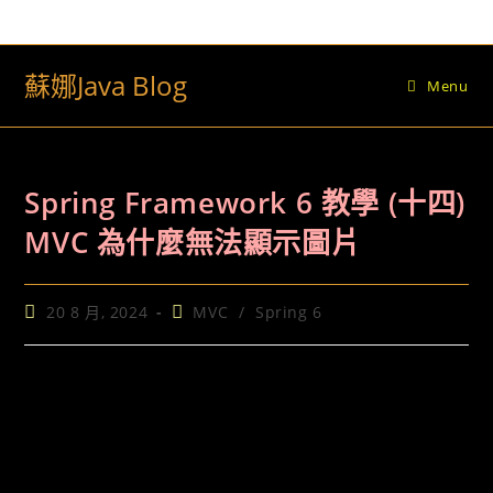
Skip
to
content
蘇娜Java Blog
Menu
Spring Framework 6 教學 (十四)
MVC 為什麼無法顯示圖片
Post
Post
20 8 月, 2024
MVC
/
Spring 6
published:
category: