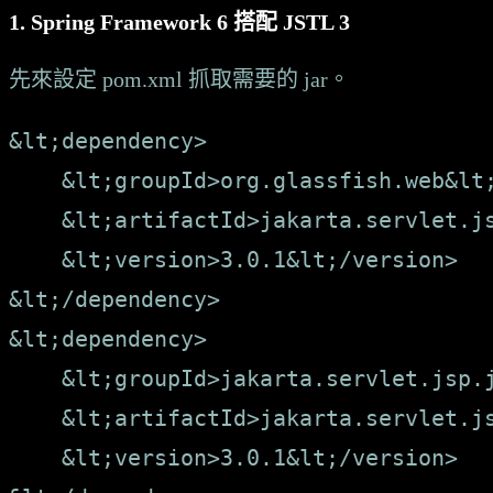
Spring Framework 6 搭配 JSTL 3
先來設定 pom.xml 抓取需要的 jar。
&lt;dependency>

    &lt;groupId>org.glassfish.web&lt;
    &lt;artifactId>jakarta.servlet.js
    &lt;version>3.0.1&lt;/version>

&lt;/dependency>

&lt;dependency>

    &lt;groupId>jakarta.servlet.jsp.j
    &lt;artifactId>jakarta.servlet.js
    &lt;version>3.0.1&lt;/version>
