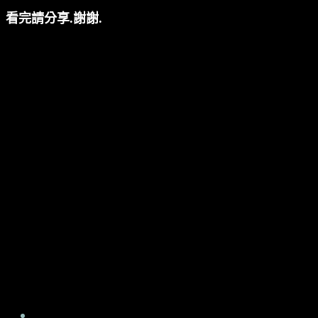
Share
看完請分享.謝謝.
this
Opens
content
in
a
new
window