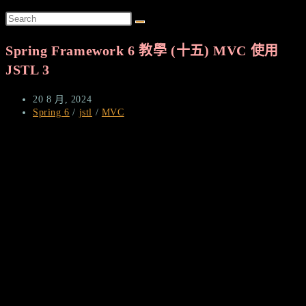
search
Spring Framework 6 教學 (十五) MVC 使用
JSTL 3
Post
20 8 月, 2024
published:
Post
Spring 6
/
jstl
/
MVC
category: