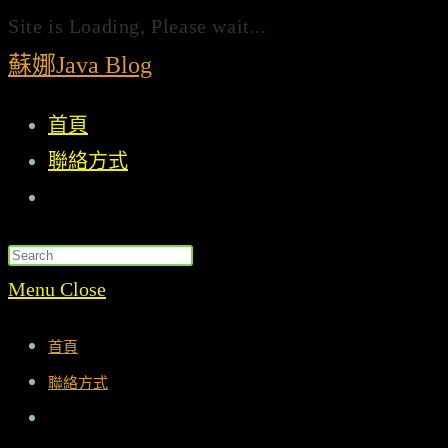
Site is Loading, Please wait...
Skip
蘇娜Java Blog
to
首頁
content
聯絡方式
Toggle
website
search
Menu
Close
首頁
聯絡方式
Toggle
website